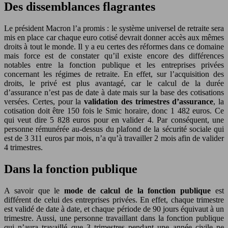
Des dissemblances flagrantes
Le président Macron l’a promis : le système universel de retraite sera
mis en place car chaque euro cotisé devrait donner accès aux mêmes
droits à tout le monde. Il y a eu certes des réformes dans ce domaine
mais force est de constater qu’il existe encore des différences
notables entre la fonction publique et les entreprises privées
concernant les régimes de retraite. En effet, sur l’acquisition des
droits, le privé est plus avantagé, car le calcul de la durée
d’assurance n’est pas de date à date mais sur la base des cotisations
versées. Certes, pour la
validation des trimestres d’assurance
, la
cotisation doit être 150 fois le Smic horaire, donc 1 482 euros. Ce
qui veut dire 5 828 euros pour en valider 4. Par conséquent, une
personne rémunérée au-dessus du plafond de la sécurité sociale qui
est de 3 311 euros par mois, n’a qu’à travailler 2 mois afin de valider
4 trimestres.
Dans la fonction publique
A savoir que le
mode de calcul de la fonction publique
est
différent de celui des entreprises privées. En effet, chaque trimestre
est validé de date à date, et chaque période de 90 jours équivaut à un
trimestre. Aussi, une personne travaillant dans la fonction publique
qui n’aura travaillé que 3 trimestres pendant une année civile ne