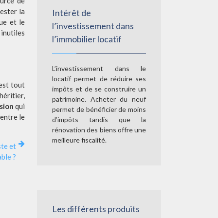
ource de
ester la
Intérêt de
ue et le
l’investissement dans
inutiles
l’immobilier locatif
L’investissement dans le
locatif permet de réduire ses
est tout
impôts et de se construire un
éritier,
patrimoine. Acheter du neuf
sion
qui
permet de bénéficier de moins
entre le
d’impôts tandis que la
rénovation des biens offre une
meilleure fiscalité.
ste et
ble ?
Les différents produits