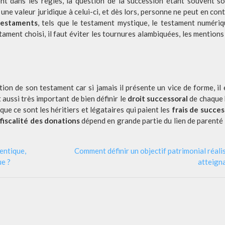
nt dans les règles, la question de la succession étant souvent s
une valeur juridique à celui-ci, et dès lors, personne ne peut en cont
testaments
, tels que le testament mystique, le testament numériq
ament choisi, il faut éviter les tournures alambiquées, les mentions 
ction de son testament car si jamais il présente un vice de forme, il 
 aussi très important de bien définir le
droit successoral
de chaque h
que ce sont les héritiers et légataires qui paient les
frais de succes
a
fiscalité des donations
dépend en grande partie du lien de parenté 
entique,
Comment définir un objectif patrimonial réali
ue ?
atteigna