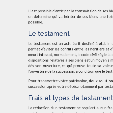
Il est possible d’anticiper la transmission de ses biens de son vivant mais ce n’est nullement obligatoire. Grâce à un testament,
on détermine qui va hériter de ses biens une foi
possible.
Le testament
Le testament est un acte écrit destiné à établir 
permet d’éviter les conflits entre les héritiers et
meurt intestat, normalement, le code civil règle la 
dispositions relatives à ses biens est un moyen si
dès son ouverture, ce qui prouve toute sa valeur. 
l’ouverture de la succession, à condition que le tes
Pour transmettre votre patrimoine,
deux solution
succession après votre décès, notamment par testa
Frais et types de testamen
La rédaction d’un testament ne requiert aucun fra